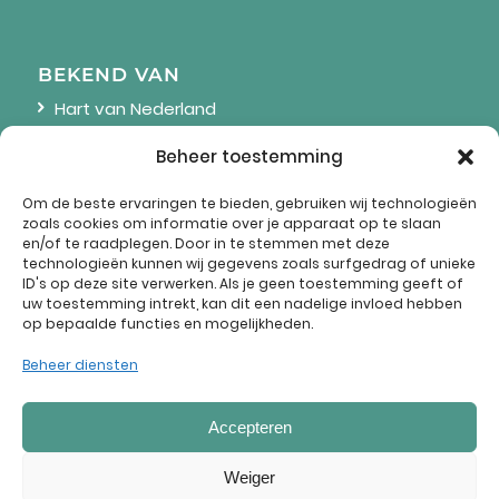
BEKEND VAN
Hart van Nederland
Linda
Beheer toestemming
Wendy Online
Om de beste ervaringen te bieden, gebruiken wij technologieën
zoals cookies om informatie over je apparaat op te slaan
en/of te raadplegen. Door in te stemmen met deze
technologieën kunnen wij gegevens zoals surfgedrag of unieke
ID's op deze site verwerken. Als je geen toestemming geeft of
uw toestemming intrekt, kan dit een nadelige invloed hebben
op bepaalde functies en mogelijkheden.
Omroep Brabant
Eindhovens Dagblad
Beheer diensten
Accepteren
Weiger
© Copyright 2020 - 2023 Marie's Kookwereld