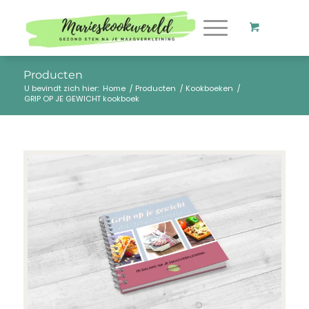
Producten
U bevindt zich hier:
Home
/
Producten
/
Kookboeken
/
GRIP OP JE GEWICHT kookboek