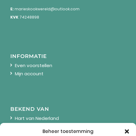
E:
marieskookwereld@outlook.com
KVK
74248898
INFORMATIE
Even voorstellen
Mijn account
BEKEND VAN
Hart van Nederland
Linda
Beheer toestemming
Wendy Online