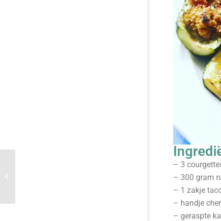
Ingredi
– 3 courgette
AARDBEIENIJSJES MET
EXTRA EIWITTEN(6
– 300 gram r
stuks)
– 1 zakje tac
– handje cher
– geraspte k