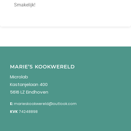
Smakelijk!
MARIE’S KOOKWERELD
Microlab
Kastanjelaan 400
5616 LZ Eindhoven
E:
marieskookwereld@outlook.com
KVK
74248898