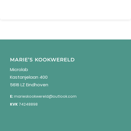
MARIE’S KOOKWERELD
Microlab
Kastanjelaan 400
5616 LZ Eindhoven
E:
marieskookwereld@outlook.com
KVK
74248898